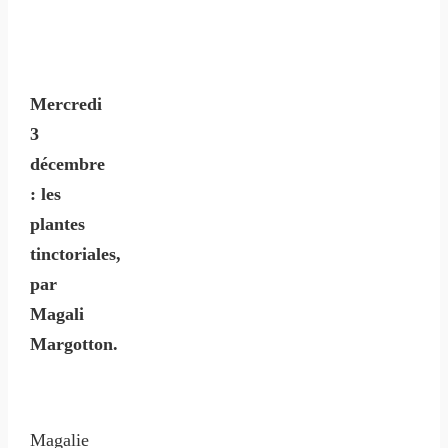
Mercredi
3
décembre
: les
plantes
tinctoriales,
par
Magali
Margotton.
Magalie