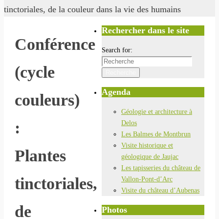
tinctoriales, de la couleur dans la vie des humains
Rechercher dans le site
Conférence
Search for:
(cycle
Recherche
Agenda
couleurs)
Géologie et architecture à
:
Delos
Les Balmes de Montbrun
Visite historique et
Plantes
géologique de Jaujac
Les tapisseries du château de
tinctoriales,
Vallon-Pont-d’Arc
Visite du château d’Aubenas
de
Photos