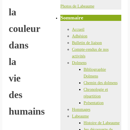
Photos de Labeaume
la
Sommaire
couleur
Accueil
Adhésion
dans
Bulletin de liaison
Compte-rendus de nos
activités
la
Dolmens
Bibliographie
vie
Dolmens
Chemin des dolmens
Chronologie et
des
répartition
Présentation
humains
Hommages
Labeaume
Histoire de Labeaume
Jeu découverte de